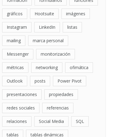
formación
formularios
funciones
gráficos
Hootsuite
imágenes
Instagram
LinkedIn
listas
mailing
marca personal
Messenger
monitorización
métricas
networking
ofimática
Outlook
posts
Power Pivot
presentaciones
propiedades
redes sociales
referencias
relaciones
Social Media
SQL
tablas
tablas dinámicas