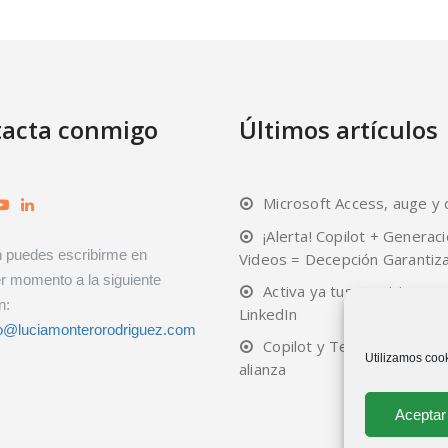
acta conmigo
Últimos artículos
Microsoft Access, auge y 
¡Alerta! Copilot + Generac
 puedes escribirme en
Videos = Decepción Garantiz
r momento a la siguiente
Activa ya tus servicios en
n:
LinkedIn
o@luciamonterorodriguez.com
Copilot y Teams, una bue
Utilizamos cook
alianza
Aceptar