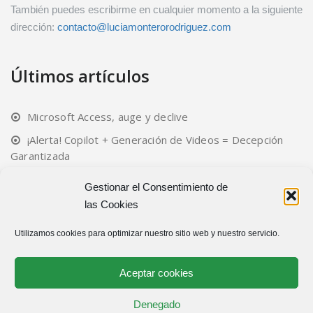
También puedes escribirme en cualquier momento a la siguiente
dirección:
contacto@luciamonterorodriguez.com
Últimos artículos
Microsoft Access, auge y declive
¡Alerta! Copilot + Generación de Videos = Decepción
Garantizada
Activa ya tus servicios en LinkedIn
Gestionar el Consentimiento de
Copilot y Teams, una buena alianza
las Cookies
Utilizamos cookies para optimizar nuestro sitio web y nuestro servicio.
Normativa legal
Aceptar cookies
Aviso legal y Política de privacidad
Denegado