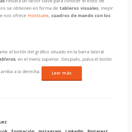
vas
resulta un factor clave para conocer el éxito de
tados se obtienen en forma de
tableros visuales
, mejor
ue nos ofrece
Hootsuite
,
cuadros de mando con los
nte el botón del gráfico situado en la barra lateral
ableros
, en el menú superior. Después, pulsa el botón
arriba a la derecha.
Leer más
uez
ook
,
formación
,
Instagram
,
LinkedIn
,
Pinterest
,