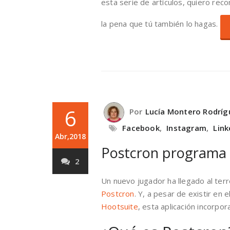
esta serie de artículos, quiero rec
la pena que tú también lo hagas.
6
Por
Lucía Montero Rodríg
Facebook
,
Instagram
,
Link
Abr,2018
Postcron programa e
2
Un nuevo jugador ha llegado al ter
Postcron
. Y, a pesar de existir en
Hootsuite
, esta aplicación incorpo