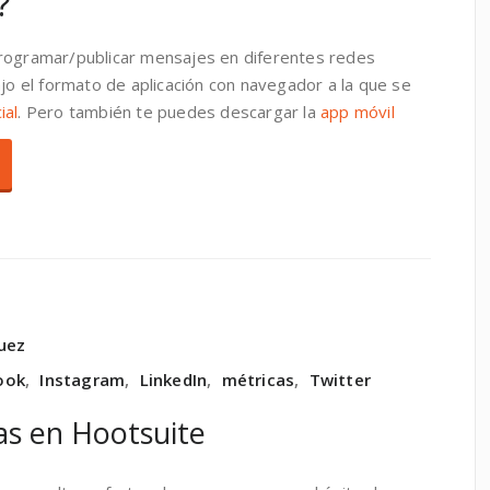
?
programar/publicar mensajes en diferentes redes
ajo el formato de aplicación con navegador a la que se
ial
. Pero también te puedes descargar la
app móvil
uez
ook
,
Instagram
,
LinkedIn
,
métricas
,
Twitter
as en Hootsuite