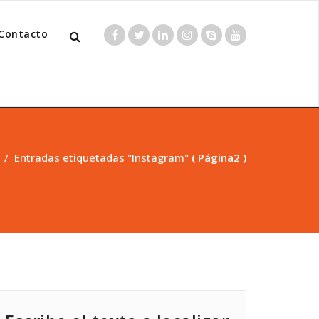
Contacto
/
Entradas etiquetadas "Instagram"
( Página2 )