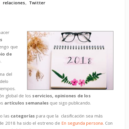
,
relaciones
,
Twitter
hacer
s
tengo que
io de
.
ma del
odelo
tiempos.
ón global de los
servicios, opiniones
de los
los
artículos semanales
que sigo publicando.
do las
categorías
para que la clasificación sea más
 de 2018 ha sido el estreno de
En segunda persona
. Con