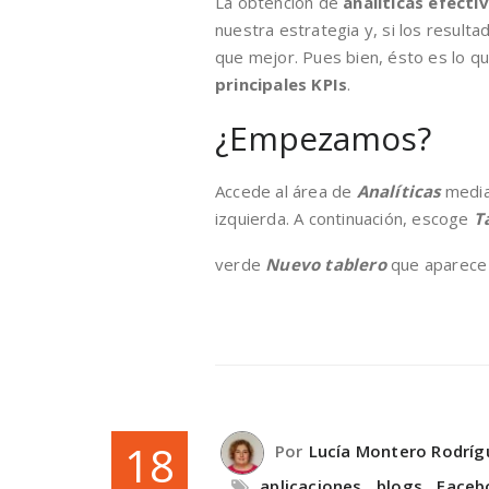
La obtención de
analíticas efecti
nuestra estrategia y, si los resul
que mejor. Pues bien, ésto es lo q
principales KPIs
.
¿Empezamos?
Accede al área de
Analíticas
media
izquierda. A continuación, escoge
T
verde
Nuevo tablero
que aparece 
18
Por
Lucía Montero Rodríg
aplicaciones
,
blogs
,
Faceb