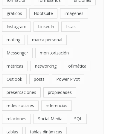
formación
formularios
funciones
gráficos
Hootsuite
imágenes
Instagram
LinkedIn
listas
mailing
marca personal
Messenger
monitorización
métricas
networking
ofimática
Outlook
posts
Power Pivot
presentaciones
propiedades
redes sociales
referencias
relaciones
Social Media
SQL
tablas
tablas dinámicas